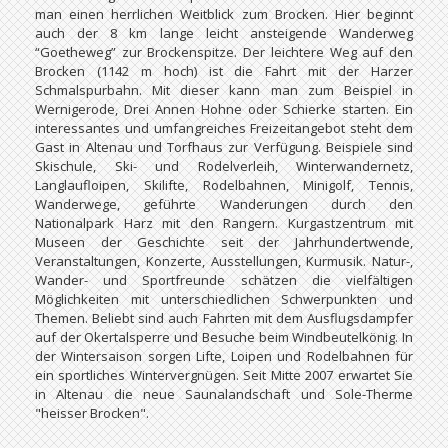
man einen herrlichen Weitblick zum Brocken. Hier beginnt
auch der 8 km lange leicht ansteigende Wanderweg
“Goetheweg” zur Brockenspitze. Der leichtere Weg auf den
Brocken (1142 m hoch) ist die Fahrt mit der Harzer
Schmalspurbahn. Mit dieser kann man zum Beispiel in
Wernigerode, Drei Annen Hohne oder Schierke starten. Ein
interessantes und umfangreiches Freizeitangebot steht dem
Gast in Altenau und Torfhaus zur Verfügung. Beispiele sind
Skischule, Ski- und Rodelverleih, Winterwandernetz,
Langlaufloipen, Skilifte, Rodelbahnen, Minigolf, Tennis,
Wanderwege, geführte Wanderungen durch den
Nationalpark Harz mit den Rangern. Kurgastzentrum mit
Museen der Geschichte seit der Jahrhundertwende,
Veranstaltungen, Konzerte, Ausstellungen, Kurmusik. Natur-,
Wander- und Sportfreunde schätzen die vielfältigen
Möglichkeiten mit unterschiedlichen Schwerpunkten und
Themen. Beliebt sind auch Fahrten mit dem Ausflugsdampfer
auf der Okertalsperre und Besuche beim Windbeutelkönig. In
der Wintersaison sorgen Lifte, Loipen und Rodelbahnen für
ein sportliches Wintervergnügen. Seit Mitte 2007 erwartet Sie
in Altenau die neue Saunalandschaft und Sole-Therme
"heisser Brocken".