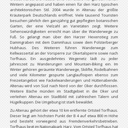
Wintern angepasst und haben einen für den Harz typischen
architektonischen Stil. 2004 wurde in Altenau der größte
Kräuterpark Deutschlands eröffnet. Viele tausend Touristen
besuchen jährlich den ganzjährig gut gepflegten botanischen
Garten, der eine Vielzahl an Varietäten zeigt. Weitere
Sehenswürdigkeiten erreicht man über die Wanderwege zu
Fuß. So gelangt man über den Harzer Hexenstieg zum
Dammgraben mit dem Dammhaus sowie dem Polsterberger
Hubhaus. Des Weiteren führen Wanderwege zum
Kellwassertal an der Vorsperre zur Okertalsperre sowie nach
Torfhaus. Ein ausgedehntes Wegenetz lädt zu jeder
Jahreszeit zu Wanderungen und Mountain-Biking ein. Im
Winter gehören geräumte Wanderwege, Skilifte, Rodelbahnen
und viele Kilometer gespurte Langlaufloipen ebenso zum
Freizeitangebot wie Fackelwanderungen und Hüttenabende.
Altenau wird von Süd nach Nord von der Oker durchflossen.
Weitere Bäche münden im Stadtgebiet in die Oker und
verleihen Altenau ein Stadtbild mit zahlreichen Tälern und
Hügelkuppen. Die Umgebung ist stark bewaldet.
Zu Altenau gehört der etwa 10 km entfernte Ortsteil Torfhaus.
Dieser liegt am höchsten Punkt der B 4 auf etwa 800 m Höhe
und besteht vorwiegend aus Fremdenverkehrsbetrieben.
Torfhaus liegt im Nationalpark Harz. Vom Ortsteil Torfhaus hat