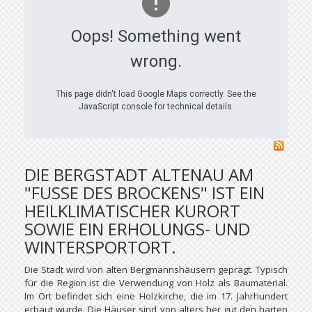
Oops! Something went
wrong.
This page didn't load Google Maps correctly. See the
JavaScript console for technical details.
DIE BERGSTADT ALTENAU AM
"FUSSE DES BROCKENS" IST EIN H
EILKLIMATISCHER KURORT S
OWIE EIN ERHOLUNGS- UND W
INTERSPORTORT.
Die Stadt wird von alten Bergmannshäusern geprägt. Typisch
für die Region ist die Verwendung von Holz als Baumaterial.
Im Ort befindet sich eine Holzkirche, die im 17. Jahrhundert
erbaut wurde. Die Häuser sind von alters her gut den harten